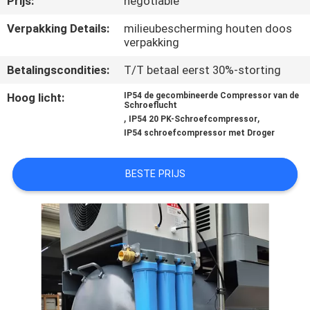
Prijs:
negotiable
CONTACTEER
ONS
Verpakking Details:
milieubescherming houten doos
verpakking
Betalingscondities:
T/T betaal eerst 30%-storting
NIEUWS
Hoog licht:
IP54 de gecombineerde Compressor van de
Schroeflucht
VERZOEK
,
,
IP54 20 PK-Schroefcompressor
IP54 schroefcompressor met Droger
OM
EEN
BESTE PRIJS
CITAAT
SITEMAP
PRIVACYBELEID