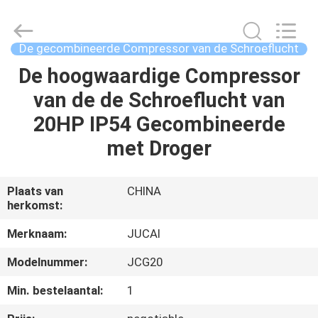
Beijing
Silk
Road
Enterprise
Management
De gecombineerde Compressor van de Schroeflucht
Services
Co.,
Ltd..
De hoogwaardige Compressor
HUIS
All
Rights
van de de Schroeflucht van
Reserved.
PRODUCTEN
20HP IP54 Gecombineerde
met Droger
ONGEVEER
ONS
Plaats van
CHINA
herkomst:
FABRIEKSREIS
Merknaam:
JUCAI
Modelnummer:
JCG20
KWALITEITSCONTROLE
Min. bestelaantal:
1