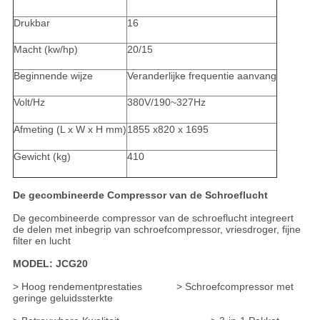
Drukbar
16
Macht (kw/hp)
20/15
Beginnende wijze
Veranderlijke frequentie aanvang
Volt/Hz
380V/190~327Hz
Afmeting (L x W x H mm)
1855 x820 x 1695
Gewicht (kg)
410
De gecombineerde Compressor van de Schroeflucht
De gecombineerde compressor van de schroeflucht integreert
de delen met inbegrip van schroefcompressor, vriesdroger, fijne
filter en lucht
MODEL: JCG20
> Hoog rendementprestaties > Schroefcompressor met
geringe geluidssterkte